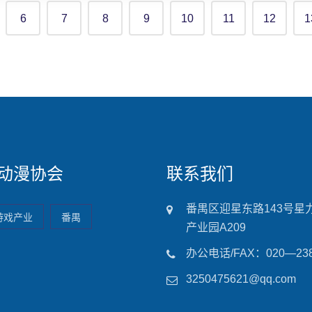
6
7
8
9
10
11
12
1
动漫协会
联系我们
番禺区迎星东路143号星
游戏产业
番禺
产业园A209
办公电话/FAX：020—238
3250475621@qq.com