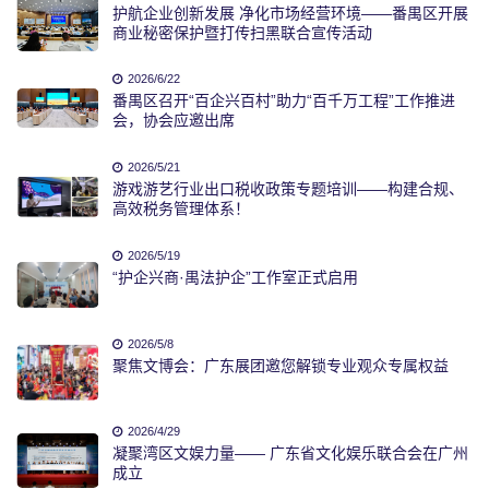
护航企业创新发展 净化市场经营环境——番禺区开展
商业秘密保护暨打传扫黑联合宣传活动
2026/6/22
番禺区召开“百企兴百村”助力“百千万工程”工作推进
会，协会应邀出席
2026/5/21
游戏游艺行业出口税收政策专题培训——构建合规、
高效税务管理体系！
2026/5/19
“护企兴商·禺法护企”工作室正式启用
2026/5/8
聚焦文博会：广东展团邀您解锁专业观众专属权益
2026/4/29
凝聚湾区文娱力量—— 广东省文化娱乐联合会在广州
成立