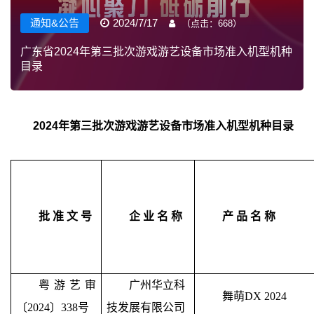
通知&公告
2024/7/17
（点击：
668
）
广东省2024年第三批次游戏游艺设备市场准入机型机种
目录
2024年第三批次
游戏游艺设备市场准入机型机种目录
批
准
文
号
企
业
名
称
产
品
名
称
粤游艺审
广州华立科
舞萌
DX 2024
〔2024〕338号
技发展有限公司